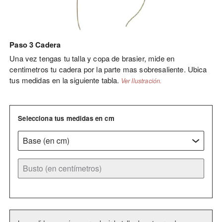
Paso 3 Cadera
Una vez tengas tu talla y copa de brasier, mide en
centimetros tu cadera por la parte mas sobresaliente. Ubica
tus medidas en la siguiente tabla.
Ver Ilustración.
Selecciona tus medidas en cm
B
a
s
B
e
u
s
t
o