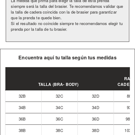
La medida que prima para elegir la talla de esta prenda
siempre será la talla del brasier. Te recomendamos validar que
la talla de cadera coincida con la de brasier para garantizar
que la prenda te quede bien.
Si el resultado no coincide siempre te recomendamos elegir tu
prenda por la talla de tu brasier.
Encuentra aquí tu talla según tus medidas
RAN
TALLA (BRA- BODY)
CADERA
32B
32C
32D
88-9
34B
34C
34D
93-9
36B
36C
36D
98-1
38B
38C
38D
103-1