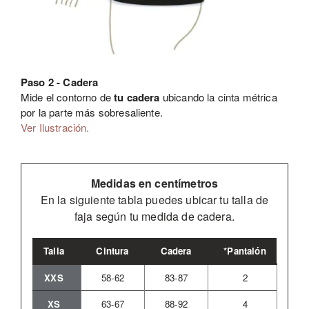
Paso 2 - Cadera
Mide el contorno de
tu cadera
ubicando la cinta métrica
por la parte más sobresaliente.
Ver Ilustración.
Medidas en centímetros
En la siguiente tabla puedes ubicar tu talla de
faja según tu medida de cadera.
Talla
Cintura
Cadera
*Pantalón
XXS
58-62
83-87
2
XS
63-67
88-92
4