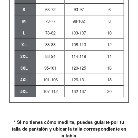
S
68-72
93-97
6
M
73-77
98-102
8
L
78-82
103-107
10
XL
83-88
108-113
12
2XL
88-94
114-119
14
3XL
95-101
120-125
16
4XL
101-106
126-131
18
5XL
107-112
132-137
20
* Si no tienes cómo medirte, puedes guiarte por tu
talla de pantalón y ubicar la talla correspondiente en
la tabla.