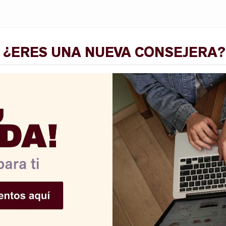
ora nuestras colecciones haciendo clic en cada l
E
O
N
I
rarte de nuestra
LENCERÍA
▶
¿ERES UNA NUEVA CONSEJERA?