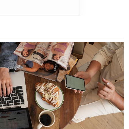
etra.
S
A