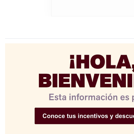
Expl
L
Enamo