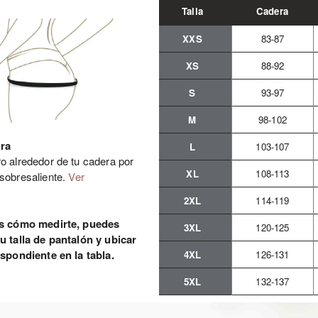
Talla
Cadera
XXS
83-87
XS
88-92
S
93-97
M
98-102
ra
L
103-107
o alrededor de tu cadera por
XL
108-113
 sobresaliente.
Ver
2XL
114-119
es cómo medirte, puedes
3XL
120-125
tu talla de pantalón y ubicar
espondiente en la tabla.
4XL
126-131
5XL
132-137