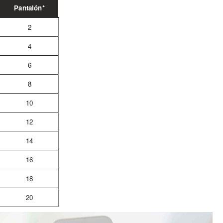
Pantalón*
2
4
6
8
10
12
14
16
18
20