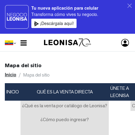
Tu nueva aplicación para celular
Transforma cómo vives tu negocio.
¡Descárgala aquí!
Mapa del sitio
Inicio
Mapa del sitio
ÚNETE A
INICIO
QUÉ ES LA VENTA DIRECTA
LEONISA
¿Qué es la venta por catálogo de Leonisa?
C
¿Cómo puedo ingresar?