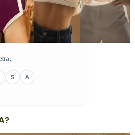
etra.
S
A