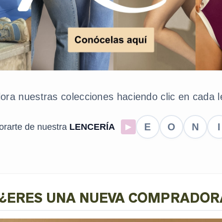
ora nuestras colecciones haciendo clic en cada l
E
O
N
I
rarte de nuestra
LENCERÍA
▶