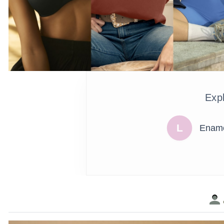
Expl
L
Enamo